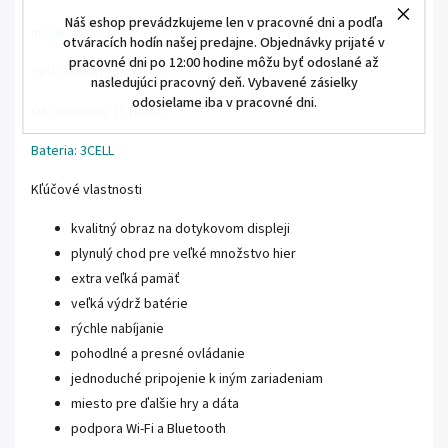
Náš eshop prevádzkujeme len v pracovné dni a podľa
model: 8ARP1
otváracích hodín našej predajne. Objednávky prijaté v
pracovné dni po 12:00 hodine môžu byť odoslané až
CPU: AMD RYZEN Z2 GO
nasledujúci pracovný deň. Vybavené zásielky
odosielame iba v pracovné dni.
OS: Windows 11 Home
Bateria: 3CELL
Kľúčové vlastnosti
kvalitný obraz na dotykovom displeji
plynulý chod pre veľké množstvo hier
extra veľká pamäť
veľká výdrž batérie
rýchle nabíjanie
pohodlné a presné ovládanie
jednoduché pripojenie k iným zariadeniam
miesto pre ďalšie hry a dáta
podpora Wi-Fi a Bluetooth