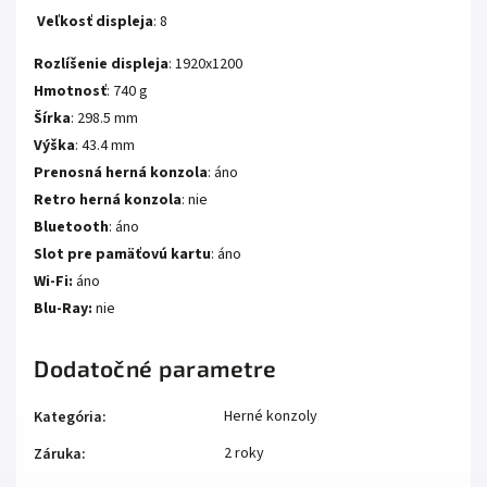
Veľkosť displeja
: 8
Rozlíšenie displeja
: 1920x1200
Hmotnosť
: 740 g
Šírka
: 298.5 mm
Výška
: 43.4 mm
Prenosná herná konzola
: áno
Retro herná konzola
: nie
Bluetooth
: áno
Slot pre pamäťovú kartu
: áno
Wi-Fi:
áno
Blu-Ray:
nie
Dodatočné parametre
Herné konzoly
Kategória
:
2 roky
Záruka
: