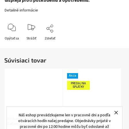
displeja proti poškodeniu a opotrebeniu.
Detailné informácie
Opýtať sa
Strážiť
Zdieľať
Súvisiaci tovar
Akcia
PREDAJ NA
SPLÁTKY
Náš eshop prevádzkujeme len v pracovné dni a podľa
Silikónové púzdro Samsung
Samsung Galaxy A56 5G
otváracích hodín našej predajne. Objednávky prijaté v
Galaxy A56 5G, fialové (Fiber)
A566B 8GB/128GB
pracovné dni po 12:00 hodine môžu byť odoslané až