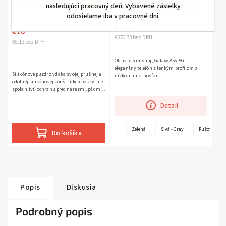
nasledujúci pracovný deň. Vybavené zásielky
Skladom
(1 ks)
Do 3-7 dní - prípadne na dotaz
odosielame iba v pracovné dni.
€333
€10
€270,73 bez DPH
€8,13 bez DPH
Objavte Samsung Galaxy A56 5G -
elegantný telefón s tenkým profilom a
Silikónové puzdro vďaka svojej pružnej a
nízkou hmotnosťou.
odolnej silikónovej konštrukcii poskytuje
spoľahlivú ochranu pred nárazmi, pádmi a
poškriabaním, ktoré by mohli ohroziť vaše
Detail
zariadenie.
Zelená
Sivá - Gray
Ružová - Pin
Do košíka
Popis
Diskusia
Podrobný popis