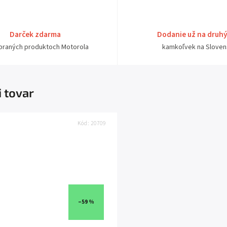
Darček zdarma
Dodanie už na druh
ybraných produktoch Motorola
kamkoľvek na Sloven
i tovar
Kód:
20709
–59 %