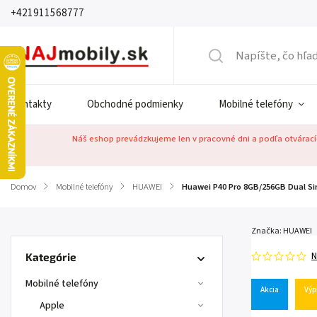
+421911568777
Kontakty
Obchodné podmienky
Mobilné telefóny
Náš eshop prevádzkujeme len v pracovné dni a podľa otváracíc
Domov
/
Mobilné telefóny
/
HUAWEI
/
Huawei P40 Pro 8GB/256GB Dual Si
Značka:
HUAWEI
N
Kategórie
Mobilné telefóny
Akcia
Výp
Apple