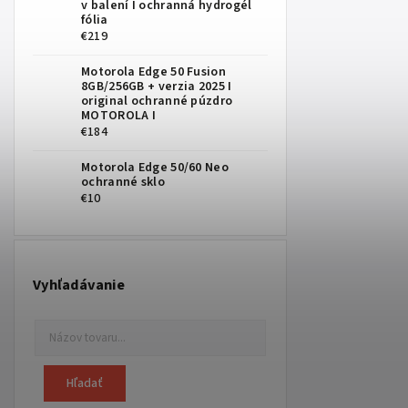
v balení I ochranná hydrogél
fólia
€219
Motorola Edge 50 Fusion
8GB/256GB
+ verzia 2025 I
original ochranné púzdro
MOTOROLA I
€184
Motorola Edge 50/60 Neo
ochranné sklo
€10
Vyhľadávanie
Hľadať