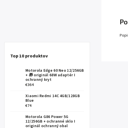
Po
Popi
Top 10 produktov
Motorola Edge 60 Neo 12/256GB
+ 🎁 originál 68W adaptér I
ochranný kryt
€364
Xiaomi Redmi 14C 4GB/128GB
Blue
€74
Motorola G86 Power 5G
12/256GB
+ ochranné sklo I
originál ochranný obal