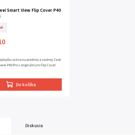
wei Smart View Flip Cover P40
i
né
10
ajlepšiu ochranu prednej a zadnej časti
wei P40 Pro s originálnym Flip Cover
Do košíka
Diskusia