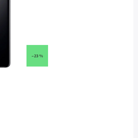
–23 %