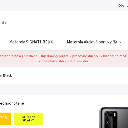
Obcho
Motorola SIGNATURE 🆕
Motorola Akciové ponuky 🎁
h hodín našej predajne. Objednávky prijaté v pracovné dni po 12:00 hodine môž
odosielame iba v pracovné dni.
m Black
eohodnotené
redaj
PREDAJ NA
SPLÁTKY