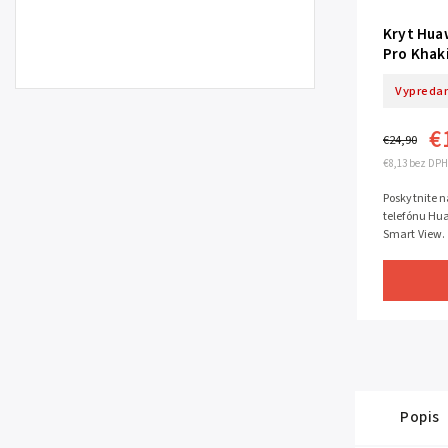
Kryt Hua
Pro Khak
Vypreda
€
€24,90
€8,13 bez DPH
Poskytnite n
telefónu Hua
Smart View.
Popis