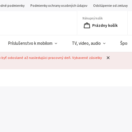
dné podmienky
Podmienky ochrany osobných údajov
Odstúpenie od zmluvy
Nákupný košík
Prázdny košík
Príslušenstvo k mobilom
TV, video, audio
Šport
u byť odoslané až nasledujúci pracovný deň. Vybavené zásielky