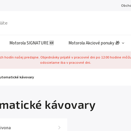
Obcho
Motorola SIGNATURE 🆕
Motorola Akciové ponuky 🎁
h hodín našej predajne. Objednávky prijaté v pracovné dni po 12:00 hodine môž
odosielame iba v pracovné dni.
utomatické kávovary
matické kávovary
ivona