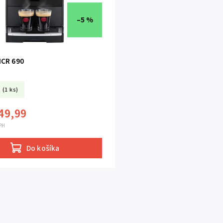
–5 %
ICR 690
(1 ks)
49,99
PH
Do košíka