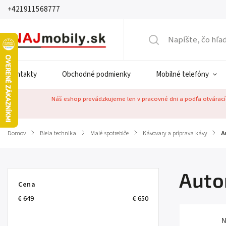
+421911568777
Kontakty
Obchodné podmienky
Mobilné telefóny
Náš eshop prevádzkujeme len v pracovné dni a podľa otváracíc
Domov
/
Biela technika
/
Malé spotrebiče
/
Kávovary a príprava kávy
/
A
Auto
Cena
€
649
€
650
N