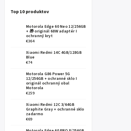
Top 10 produktov
Motorola Edge 60 Neo 12/256GB
+ 🎁 originál 68W adaptér I
ochranný kryt
€364
Xiaomi Redmi 14C 4GB/128GB
Blue
€74
Motorola G86 Power 5G
12/256GB
+ ochranné sklo I
originál ochranný obal
Motorola
€259
Xiaomi Redmi 12C 3/64GB
Graphite Gray
+ ochranné sklo
zadarmo
€69
Motorola Edge 60 PRO 8/256GB