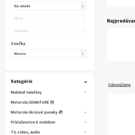
Na sklade
1
Akcia
0
Najpredávan
Novinka
0
Značky
Nivona
1
Kategórie
Odporúčame
Mobilné telefóny
Motorola SIGNATURE 🆕
Motorola Akciové ponuky 🎁
Príslušenstvo k mobilom
TV, video, audio