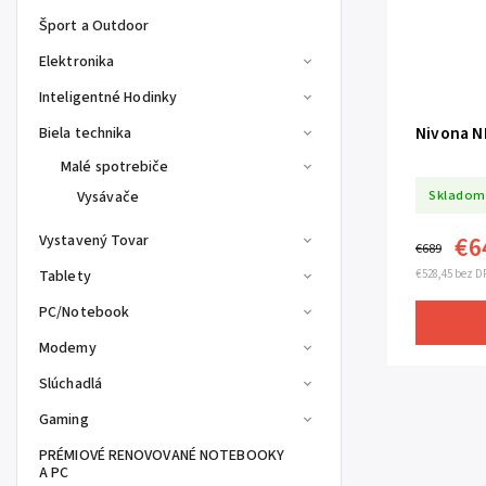
Šport a Outdoor
Elektronika
Inteligentné Hodinky
Nivona N
Biela technika
Malé spotrebiče
Skladom
Vysávače
Vystavený Tovar
€6
€689
Tablety
€528,45 bez D
PC/Notebook
Modemy
Slúchadlá
Gaming
PRÉMIOVÉ RENOVOVANÉ NOTEBOOKY
A PC