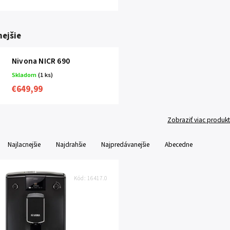
ejšie
Nivona NICR 690
Skladom
(1 ks)
€649,99
Zobraziť viac produk
Najlacnejšie
Najdrahšie
Najpredávanejšie
Abecedne
Kód:
16417.0