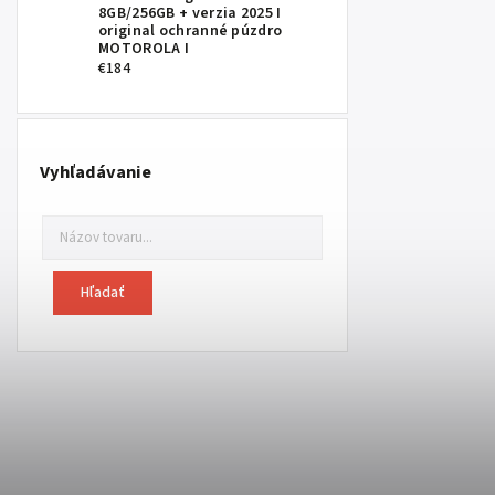
8GB/256GB
+ verzia 2025 I
original ochranné púzdro
MOTOROLA I
€184
Vyhľadávanie
Hľadať