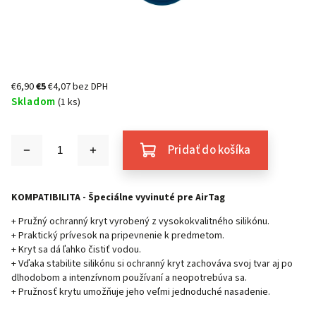
€6,90
€5
€4,07 bez DPH
Skladom
(1 ks)
Pridať do košíka
KOMPATIBILITA - Špeciálne vyvinuté pre AirTag
+ Pružný ochranný kryt vyrobený z vysokokvalitného silikónu.
+ Praktický prívesok na pripevnenie k predmetom.
+ Kryt sa dá ľahko čistiť vodou.
+ Vďaka stabilite silikónu si ochranný kryt zachováva svoj tvar aj po
dlhodobom a intenzívnom používaní a neopotrebúva sa.
+ Pružnosť krytu umožňuje jeho veľmi jednoduché nasadenie.