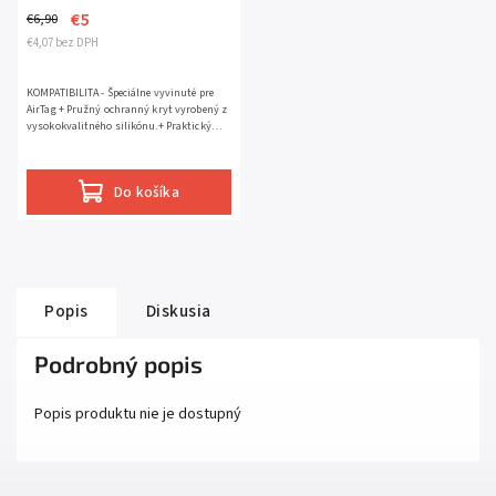
€5
€6,90
€4,07 bez DPH
KOMPATIBILITA - Špeciálne vyvinuté pre
AirTag + Pružný ochranný kryt vyrobený z
vysokokvalitného silikónu.+ Praktický
prívesok na pripevnenie k predmetom.+
Kryt sa dá ľahko...
Do košíka
Popis
Diskusia
Podrobný popis
Popis produktu nie je dostupný